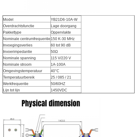
Model
YB21D6-10A-W
Overdrachtsfunctie
Lage doorgang
Pakkettype
Oppervlakte
Nominale centrumfrequentie
150 K-30 MHz
Invoegingsverlies
60 tot 90 dB
Invoerimpedantie
50Ω
Nominale spanning
115 V/220 V
Nominale stroom
1A-100A
Omgevingstemperatuur
40°C
Temperatuurbereik
25 / 085 / 21
Werkfrequentie
50/60HZ
Lijn tot lijn
1450VDC