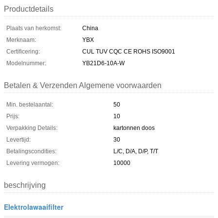
Productdetails
Plaats van herkomst:
China
Merknaam:
YBX
Certificering:
CUL TUV CQC CE ROHS ISO9001
Modelnummer:
YB21D6-10A-W
Betalen & Verzenden Algemene voorwaarden
Min. bestelaantal:
50
Prijs:
10
Verpakking Details:
kartonnen doos
Levertijd:
30
Betalingscondities:
L/C, D/A, D/P, T/T
Levering vermogen:
10000
beschrijving
Elektrolawaaifilter