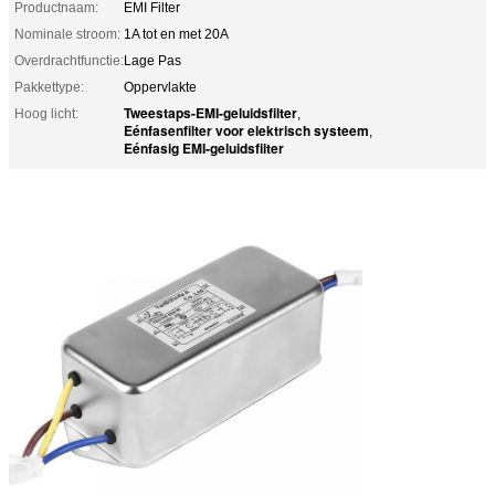
Productnaam:
EMI Filter
Nominale stroom:
1A tot en met 20A
Overdrachtfunctie:
Lage Pas
Pakkettype:
Oppervlakte
Tweestaps-EMI-geluidsfilter
Hoog licht:
,
Eénfasenfilter voor elektrisch systeem
,
Eénfasig EMI-geluidsfilter