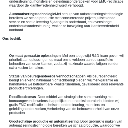
ondersteuning, monsters en geleidingsonderzoeken voor EMC-rectificatie,
waardoor de klanttevredenheid wordt verhoogd.
Automatiseringstechnologie
Met behulp van automatiseringstechnologie
bereiken we schaalproductie met concurrerende prijzen, uitstekende
service en snelle levering.6 jaar gratis onderhoud, en levenslange
onderhoudsondersteuning, wat onze toewijding aan klanttevredenheid
aantoont.
Ons bedrijf:
Op maat gemaakte oplossingen
: Met een toegewijd R&D-team geven wij
prioriteit aan oplossingen op maat om te voldoen aan de specifieke
behoeften van onze klanten, zodat zij maximale waarde krijgen zonder
extra kosten te maken.
Status van beursgenoteerde vennootschappen
: Als beursgenoteerd
bedrijf en erkend nationaal hightechbedrijf bieden wij merkgarantie en
handhaven we betrouwbare kwaliteitsnormen, gevalideerd door relevante
productcertificeringen.
Rectificatietests
: Door middel van strategische samenwerking met
toonaangevende wetenschappelijke onderzoekslaboratoria, bieden wij
gratis EMC rectificatie technische ondersteuning, monsters en
geleidingsonderzoeken,Verbetering van de betrouwbaarheid van onze
producten.
Grootschalige productie en automatisering
: Door gebruik te maken van
automatiseringstechnologie bereiken we schaalproductie, waardoor we