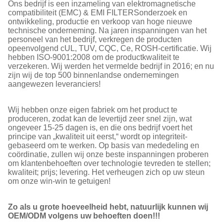
Ons bedrijf is een inzameling van elektromagnetische
compatibiliteit (EMC) & EMI FILTERSonderzoek en
ontwikkeling, productie en verkoop van hoge nieuwe
technische onderneming. Na jaren inspanningen van het
personeel van het bedrijf, verkregen de producten
opeenvolgend cUL, TUV, CQC, Ce, ROSH-certificatie. Wij
hebben ISO-9001:2008 om de productkwaliteit te
verzekeren. Wij werden het vermelde bedrijf in 2016; en nu
zijn wij de top 500 binnenlandse ondernemingen
aangewezen leveranciers!
Wij hebben onze eigen fabriek om het product te
produceren, zodat kan de levertijd zeer snel zijn, wat
ongeveer 15-25 dagen is, en die ons bedrijf voert het
principe van „kwaliteit uit eerst,“ wordt op integriteit-
gebaseerd om te werken. Op basis van mededeling en
coördinatie, zullen wij onze beste inspanningen proberen
om klantenbehoeften over technologie tevreden te stellen;
kwaliteit; prijs; levering. Het verheugen zich op uw steun
om onze win-win te getuigen!
Zo als u grote hoeveelheid hebt, natuurlijk kunnen wij
OEM/ODM volgens uw behoeften doen!!!