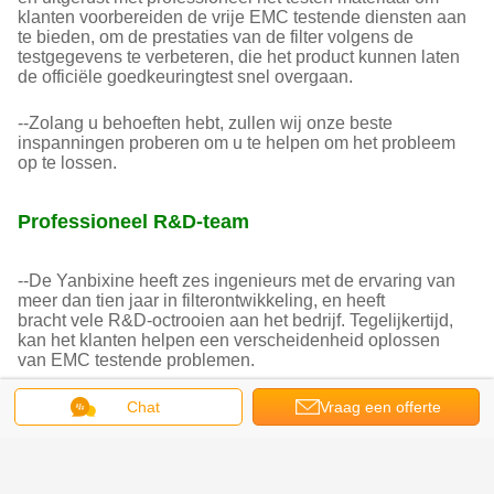
klanten voorbereiden de vrije EMC testende diensten aan
te bieden, om de prestaties van de filter volgens de
testgegevens te verbeteren, die het product kunnen laten
de officiële goedkeuringtest snel overgaan.
--Zolang u behoeften hebt, zullen wij onze beste
inspanningen proberen om u te helpen om het probleem
op te lossen.
Professioneel R&D-team
--De Yanbixine heeft zes ingenieurs met de ervaring van
meer dan tien jaar in filterontwikkeling, en heeft
bracht vele R&D-octrooien aan het bedrijf. Tegelijkertijd,
kan het klanten helpen een verscheidenheid oplossen
van EMC testende problemen.
Chat
Vraag een offerte
--Toon enkel sommige laboratoriummateriaal voor uw
verwijzing.
aan