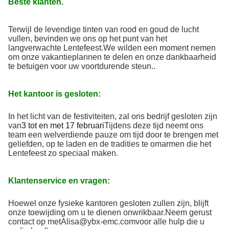
Beste klanten.
Terwijl de levendige tinten van rood en goud de lucht
vullen, bevinden we ons op het punt van het
langverwachte Lentefeest.We wilden een moment nemen
om onze vakantieplannen te delen en onze dankbaarheid
te betuigen voor uw voortdurende steun..
Het kantoor is gesloten:
In het licht van de festiviteiten, zal ons bedrijf gesloten zijn
van
3 tot en met 17 februari
Tijdens deze tijd neemt ons
team een welverdiende pauze om tijd door te brengen met
geliefden, op te laden en de tradities te omarmen die het
Lentefeest zo speciaal maken.
Klantenservice en vragen:
Hoewel onze fysieke kantoren gesloten zullen zijn, blijft
onze toewijding om u te dienen onwrikbaar.Neem gerust
contact op met
Alisa@ybx-emc.com
voor alle hulp die u