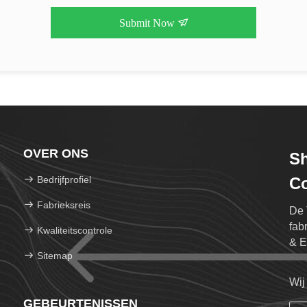
Submit Now
OVER ONS
Sh
Bedrijfprofiel
Co
Fabrieksreis
De 
fab
Kwaliteitscontrole
& E
Sitemap
Wij
GEBEURTENISSEN