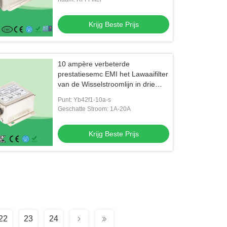
Krijg Beste Prijs
10 ampère verbeterde
prestatiesemc EMI het Lawaaifilter
van de Wisselstroomlijn in drie
stadia met hoge vermindering
Punt: Yb42f1-10a-s
voor Controlekabinet
Geschatte Stroom: 1A-20A
Krijg Beste Prijs
22
23
24