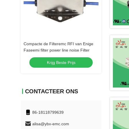
video
er Power
Compacte de Filteremc RFI van Enige
3 fase 4 RFI Filt
Faseemi filter power line noise Filter
Draademi filter
Industrieel Mater
s
Krijg Beste Prijs
Krij
CONTACTEER ONS
86-18118799639
alisa@ybx-emc.com