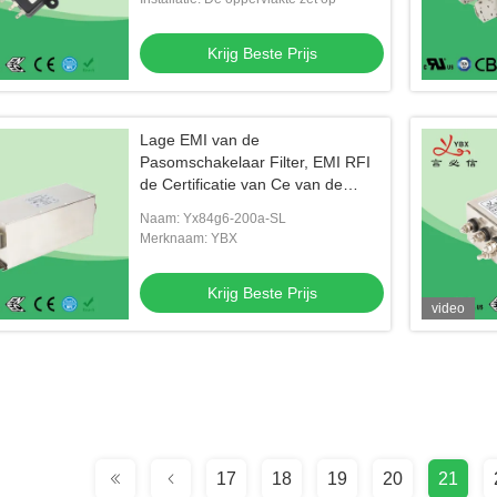
Krijg Beste Prijs
Lage EMI van de
Pasomschakelaar Filter, EMI RFI
de Certificatie van Ce van de
Lawaaifilter
Naam: Yx84g6-200a-SL
Merknaam: YBX
Krijg Beste Prijs
video
17
18
19
20
21