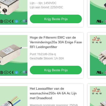
voor Lassenmachine
Lijn - - lijn: 1450VDC
Lijn aan Grond: 2250VDC
Krijg Beste Prijs
Hoge de Filteremi EMC van de
Verminderings20a 30A Enige Fase
RFI Leidingenfilter
Punt: Yb21d6-20a-q
Geschatte Stroom: 1A-30A
Krijg Beste Prijs
Het Lawaaifilter van de
wasmachine250v 4A 6A Ac Lijn
met Draadlood
Maximum nominale spanning: 250VAC,