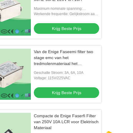
Maximum nominale spanning:
115V/250VAC, 50/60Hz
Werkende frequentie: Gelijkstroom aan
400Hz
Krijg Beste Prijs
Van de Enige Faseemi filter two
stage emc van het
tredmolenmateriaal het
Lawaaifilter
Geschatte Stroom: 3A, 6A, 10A
Voltage: 115V/225VAC
Krijg Beste Prijs
Compacte de Enige Faserfi Filter
van 250V 10A LCR voor Elektrisch
Materiaal