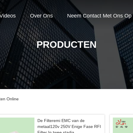
Videos
Over Ons
Neem Contact Met Ons Op
PRODUCTEN
ten Online
De Filteremi EMC van de
metaal120v 250V Enige Fase RFI
Filter In twee stadia