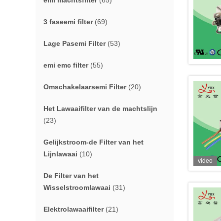
emi machtsfilter
(65)
3 faseemi filter
(69)
Lage Pasemi Filter
(53)
emi emc filter
(55)
Omschakelaarsemi Filter
(20)
Het Lawaaifilter van de machtslijn
(23)
Gelijkstroom-de Filter van het
Lijnlawaai
(10)
video
De Filter van het
Wisselstroomlawaai
(31)
Elektrolawaaifilter
(21)