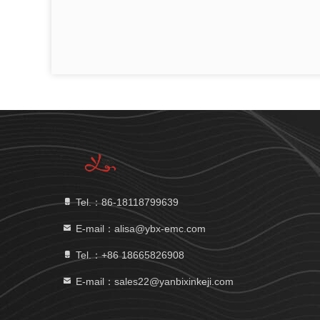
Tel.：86-18118799639
E-mail：alisa@ybx-emc.com
Tel.：+86 18665826908
E-mail：sales22@yanbixinkeji.com