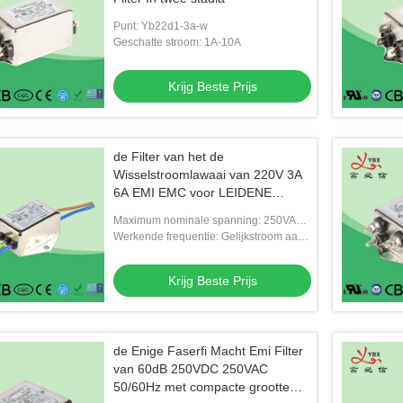
Punt: Yb22d1-3a-w
Geschatte stroom: 1A-10A
Krijg Beste Prijs
de Filter van het de
Wisselstroomlawaai van 220V 3A
6A EMI EMC voor LEIDENE
Verlichtingsstrook
Maximum nominale spanning: 250VAC,
50/60Hz
Werkende frequentie: Gelijkstroom aan
400Hz
Krijg Beste Prijs
de Enige Faserfi Macht Emi Filter
van 60dB 250VDC 250VAC
50/60Hz met compacte grootte