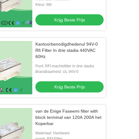
Kleur: Wit
Krijg Beste Prijs
Kantoorbenodigdhedenul 94V-0
D2 één van de de Filterm4 Schroef
CEI-Contactdoostype Stroom van 
Rfi Filter In drie stadia 440VAC
de Stadium Enige Fase van de de
Filters6a de Lage Lekkage van EM
60Hz
tmacht Filter van het de Lijnlawaai
Filters Low Pass Power
Punt: RFI-machtsfilter in drie stadia
Krijg Beste Prijs
Krijg Beste Prijs
Brandbaarheid: UL 94V-0
Krijg Beste Prijs
van de Enige Faseemi filter with
block terminal van 120A 200A het
Koperbar
Materiaal: Hardware
naam: RFI-Filter