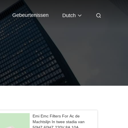
Gebeurtenissen
Dutch
Emi Emc Filters For Ac de
Machtslijn In twee stadia van
50HZ 60HZ 220V 8A 10A