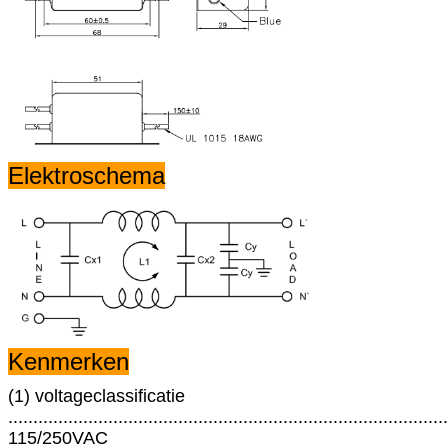
Elektroschema
Kenmerken
(1) voltageclassificatie
........................................................................................
115/250VAC