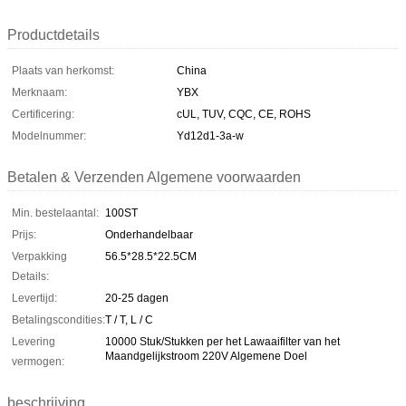
Productdetails
Plaats van herkomst:
China
Merknaam:
YBX
Certificering:
cUL, TUV, CQC, CE, ROHS
Modelnummer:
Yd12d1-3a-w
Betalen & Verzenden Algemene voorwaarden
Min. bestelaantal:
100ST
Prijs:
Onderhandelbaar
Verpakking
56.5*28.5*22.5CM
Details:
Levertijd:
20-25 dagen
Betalingscondities:
T / T, L / C
Levering
10000 Stuk/Stukken per het Lawaaifilter van het
Maandgelijkstroom 220V Algemene Doel
vermogen:
beschrijving