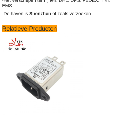
-Het verschepen termijnen: DHL, UPS, FEDEX, TNT,
EMS
-De haven is
Shenzhen
of zoals verzoeken.
Relatieve Producten