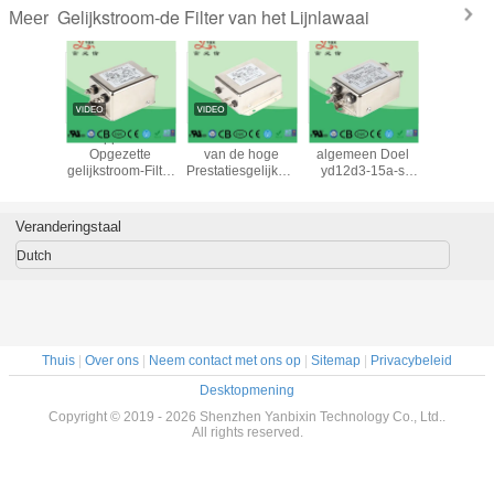
Gelijkstroom-de Filter van het Lijnlawaai
Meer
ische de
De oppervlakte
Het Lawaaifilter
Ac Emi van het
10A gelijk
er van de
Opgezette
van de hoge
algemeen Doel
de Filter 
gelijkstroom
gelijkstroom-Filter
Prestatiesgelijkstroom
yd12d3-15a-s
Lijnlawaai,
voor de
van het
Lijn/het
Lawaai
het Video
 van
Voedinglawaai
Lawaaifilter van
Materiaalfilter
power-Ge
isering
voor Elektrische
1A-60A EMI RFI
voor Emc
het Filte
Veranderingstaal
Autoped
Dutch
Thuis
|
Over ons
|
Neem contact met ons op
|
Sitemap
|
Privacybeleid
Desktopmening
Copyright © 2019 - 2026 Shenzhen Yanbixin Technology Co., Ltd..
All rights reserved.