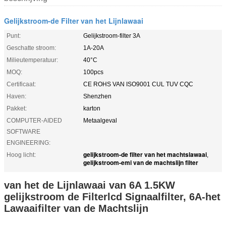
Gelijkstroom-de Filter van het Lijnlawaai
Punt:
Gelijkstroom-filter 3A
Geschatte stroom:
1A-20A
Milieutemperatuur:
40°C
MOQ:
100pcs
Certificaat:
CE ROHS VAN ISO9001 CUL TUV CQC
Haven:
Shenzhen
Pakket:
karton
COMPUTER-AIDED
Metaalgeval
SOFTWARE
ENGINEERING:
gelijkstroom-de filter van het machtslawaai
Hoog licht:
,
gelijkstroom-emi van de machtslijn filter
van het de Lijnlawaai van 6A 1.5KW
gelijkstroom de Filterlcd Signaalfilter, 6A-het
Lawaaifilter van de Machtslijn