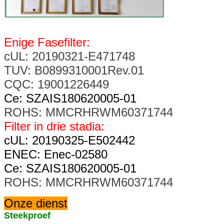
Enige Fasefilter:
cUL: 20190321-E471748
TUV: B0899310001Rev.01
CQC: 19001226449
Ce: SZAIS180620005-01
ROHS: MMCRHRWM60371744
Filter in drie stadia:
cUL: 20190325-E502442
ENEC: Enec-02580
Ce: SZAIS180620005-01
ROHS: MMCRHRWM60371744
Onze dienst
Steekproef