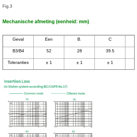
Fig.3
Mechanische afmeting (eenheid: mm)
Geval
Een
B.
C
B3/B4
52
28
39.5
Toleranties
± 1
± 1
± 1