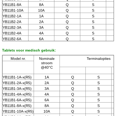
YB11B1-8A
8A
Q
S
YB11B1-10A
10A
Q
S
YB11B2-1A
1A
Q
S
YB11B2-2A
2A
Q
S
YB11B2-3A
3A
Q
S
YB11B2-4A
4A
Q
S
YB11B2-6A
6A
Q
S
YB11B2-8A
8A
Q
S
Tablets voor medisch gebruik:
YB11B2-10A
10A
Q
S
Model nr.
Nominale
Terminalopties
stroom
@40°C
YB11B1-1A-x(R5)
1A
Q
S
YB11B1-2A-x(R5)
2A
Q
S
YB11B1-3A-x(R5)
3A
Q
S
YB11B1-4A-x(R5)
4A
Q
S
YB11B1-6A-x(R5)
6A
Q
S
YB11B1-8A-x(R5)
8A
Q
S
YB11B1-10A-x(R5)
10A
Q
S