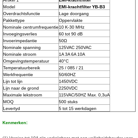
Model
EMI-krachtfilter YB-B3
Overdrachtsfunctie
Lage doorgang
Pakkettype
Oppervlakte
Nominale centrumfrequentie
10 K-30 MHz
Invoegingsverlies
60 tot 90 dB
Invoerimpedantie
50Ω
Nominale spanning
125VAC 250VAC
Nominale stroom
1A 3A 6A 10A
Omgevingstemperatuur
40°C
Temperatuurbereik
25 / 085 / 21
Werkfrequentie
50/60HZ
Lijn tot lijn
1450VDC
Lijn naar de grond
2250VDC
Maximale lekstroom
115VAC/50HZ Max. 0,3uA
MOQ
500 stuks
Levertyd
5 tot 15 werkdagen
Kenmerken:
(1) Versies tot 10A zijn verkrijgbaar met een veiligheidshouder voor