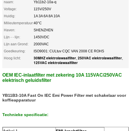
naam:
Yb11b2-10a-q
Voltage:
115V/250V
Huidig:
1A 3A 6A 8A 10A
Milieutemperatuur:
40°C
Haven:
SHENZHEN
Lijn - - lijn:
1450VDC
Lijn aan Grond:
2000VAC
Goedkeuring:
ISO9001: CULtuv CQC VAN 2008 CE ROHS
30MHZ elektrolawaaifilter
250VAC elektrolawaaifilter
Hoog licht:
,
,
125VAC elektrolawaaifilter
OEM IEC-inlaatfilter met zekering 10A 115VAC/250VAC
elektrisch geluidsfilter
YB11B3-10A Fast On IEC Emi Power Filter met schakelaar voor
koffieapparatuur
Technieke specificatie:
Artikel 1
EMI-krachtfilter