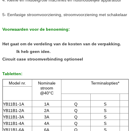
5- Eenfasige stroomvoorziening, stroomvoorziening met schakelaar
Voorwaarden voor de benoeming:
Het gaat om de verdeling van de kosten van de verpakking.
Ik heb geen idee.
Circuit case stroomverbinding optioneel
Tabletten:
Model nr.
Nominale
Terminalopties*
stroom
@40°C
YB11B1-1A
1A
Q
S
YB11B1-2A
2A
Q
S
YB11B1-3A
3A
Q
S
YB11B1-4A
4A
Q
S
YB11B1-6A
6A
Q
S