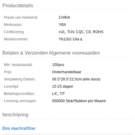
Productdetails
Plaats van herkomst:
CHINA
Merknaam:
YBX
Certificering:
cUL, TUV, CQC, CE, ROHS
Modelnummer:
Yb11b2-10a-q
Betalen & Verzenden Algemene voorwaarden
Min. bestelaantal:
100pcs
Prijs:
Onderhandelbaar
Verpakking Details:
56.5*28.5*22.5cm (één doos)
Levertijd:
15-25 dagen
Betalingscondities:
L/C, T/T
Levering vermogen:
500000 Stuk/Stukken per Maand
beschrijving
Emi machtsfilter