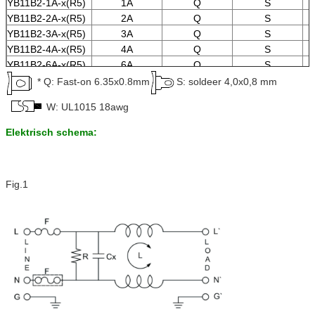
YB11B2-1A-x(R5)
1A
Q
S
YB11B2-2A-x(R5)
2A
Q
S
YB11B2-3A-x(R5)
3A
Q
S
YB11B2-4A-x(R5)
4A
Q
S
YB11B2-6A-x(R5)
6A
Q
S
YB11B2-8A-x(R5)
8A
Q
S
* Q: Fast-on 6.35x0.8mm
S: soldeer 4,0x0,8 mm
YB11B2-10A-x(R5)
10A
Q
S
W: UL1015 18awg
Elektrisch schema:
Fig.1