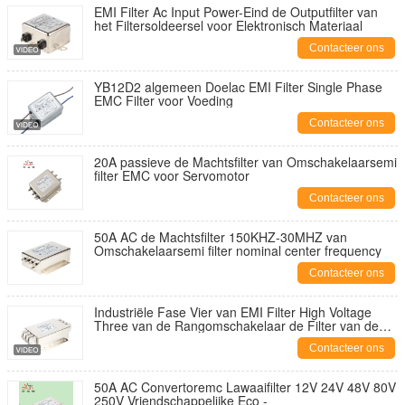
EMI Filter Ac Input Power-Eind de Outputfilter van
het Filtersoldeersel voor Elektronisch Materiaal
Contacteer ons
YB12D2 algemeen Doelac EMI Filter Single Phase
EMC Filter voor Voeding
Contacteer ons
20A passieve de Machtsfilter van Omschakelaarsemi
filter EMC voor Servomotor
Contacteer ons
50A AC de Machtsfilter 150KHZ-30MHZ van
Omschakelaarsemi filter nominal center frequency
Contacteer ons
Industriële Fase Vier van EMI Filter High Voltage
Three van de Rangomschakelaar de Filter van de
Draadmacht
Contacteer ons
50A AC Convertoremc Lawaaifilter 12V 24V 48V 80V
250V Vriendschappelijke Eco -