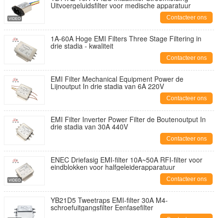
Uitvoergeluidsfilter voor medische apparatuur
Contacteer ons
1A-60A Hoge EMI Filters Three Stage Filtering in
drie stadia - kwaliteit
Contacteer ons
EMI Filter Mechanical Equipment Power de
Lijnoutput In drie stadia van 6A 220V
Contacteer ons
EMI Filter Inverter Power Filter de Boutenoutput In
drie stadia van 30A 440V
Contacteer ons
ENEC Driefasig EMI-filter 10A~50A RFI-filter voor
eindblokken voor halfgeleiderapparatuur
Contacteer ons
YB21D5 Tweetraps EMI-filter 30A M4-
schroefuitgangsfilter Eenfasefilter