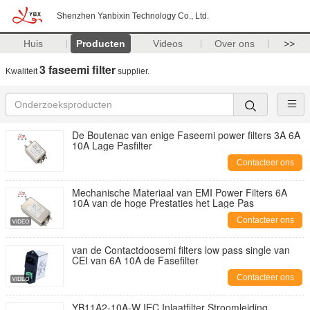
Shenzhen Yanbixin Technology Co., Ltd.
Huis
Producten
Videos
Over ons
>>
3 faseemi filter
Kwaliteit
supplier.
De Boutenac van enige Faseemi power filters 3A 6A
10A Lage Pasfilter
Contacteer ons
Mechanische Materiaal van EMI Power Filters 6A
10A van de hoge Prestaties het Lage Pas
Contacteer ons
van de Contactdoosemi filters low pass single van
CEI van 6A 10A de Fasefilter
Contacteer ons
YB11A2-10A-W IEC Inlaatfilter Stroomleiding