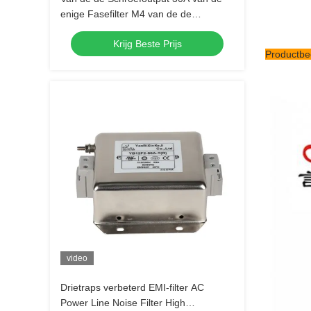
enige Fasefilter M4 van de de
Machtslijn de Filter Lage Pas EMI Filter
Krijg Beste Prijs
Productbe
video
Drietraps verbeterd EMI-filter AC
Power Line Noise Filter High