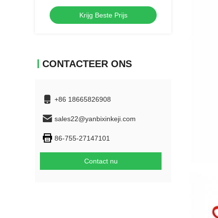
Attenuation Low Pass Filter
Krijg Beste Prijs
CONTACTEER ONS
+86 18665826908
sales22@yanbixinkeji.com
86-755-27147101
Contact nu