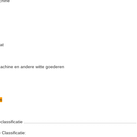
hine
at
chine en andere witte goederen
n
ssificatie .....................................................................................
 Classificatie: