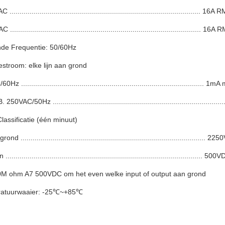
............................................................................................. 1
............................................................................................. 1
nde Frequentie: 50/60Hz
estroom: elke lijn aan grond
 ........................................................................................... 1m
50VAC/50Hz ...................................................................................
Classificatie (één minuut)
ond ............................................................................................ 2
n .................................................................................................. 500
50M ohm A7 500VDC om het even welke input of output aan grond
ratuurwaaier: -25℃~+85℃