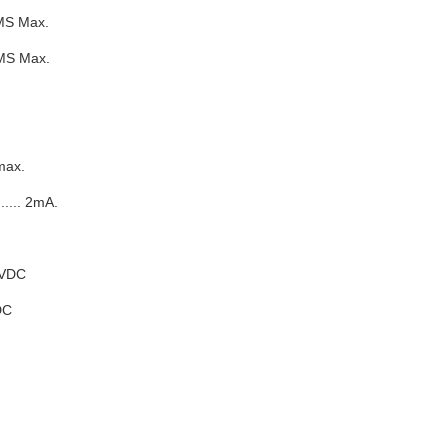
6A RMS Max.
6A RMS Max.
A max.
........ 2mA.
250VDC
VDC