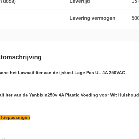
n doos)
Levertijd
15
Levering vermogen
50
tomschrijving
sche het Lawaaifilter van de ijskast Lage Pas UL 4A 250VAC
ifilter van de Yanbixin250v 4A Plastic Voeding voor Wit Huishou
 Toepassingen