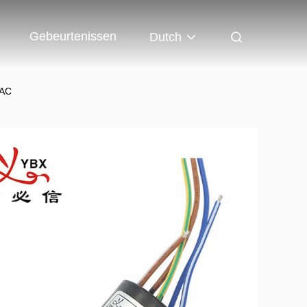
Gebeurtenissen
Dutch
VAC