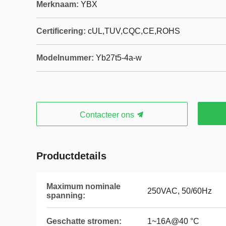
Merknaam:
YBX
Certificering:
cUL,TUV,CQC,CE,ROHS
Modelnummer:
Yb27t5-4a-w
Contacteer ons
Productdetails
Maximum nominale
250VAC, 50/60Hz
spanning:
Geschatte stromen:
1~16A@40 °C