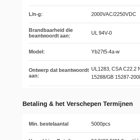
L/n-g:
2000VAC/2250VDC
Brandbaarheid die
UL 94V-0
beantwoordt aan:
Model:
Yb27t5-4a-w
UL1283, CSA C22.2 
Ontwerp dat beantwoordt
aan:
15288/GB 15287-200
Betaling & het Verschepen Termijnen
Min. bestelaantal
5000pcs