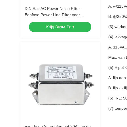
A. @115VAC ..
DIN Rail AC Power Noise Filter
Eenfase Power Line Filter voor
B. @250VAC ..
elektronische apparatuur
(3) werke
Krijg Beste Prijs
(4) lekkag
A. 115VAC/60Hz
Max. van B. 2
(5) Hipot-
A. lijn aan gr
B. lijn - - lij
(6) IRL: 
(7) tempe
Van de de Schroefoutput 30A van de