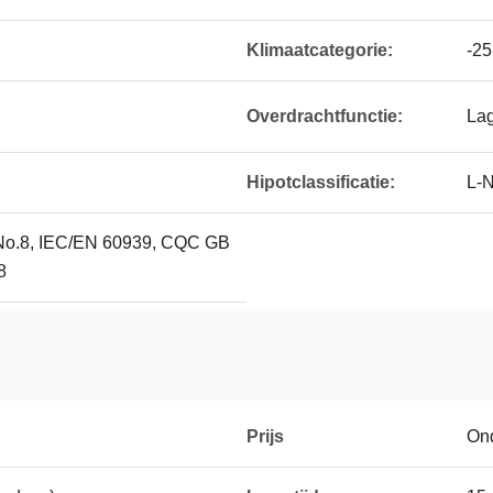
Klimaatcategorie:
-2
Overdrachtfunctie:
La
Hipotclassificatie:
L-
No.8, IEC/EN 60939, CQC GB
8
Prijs
On