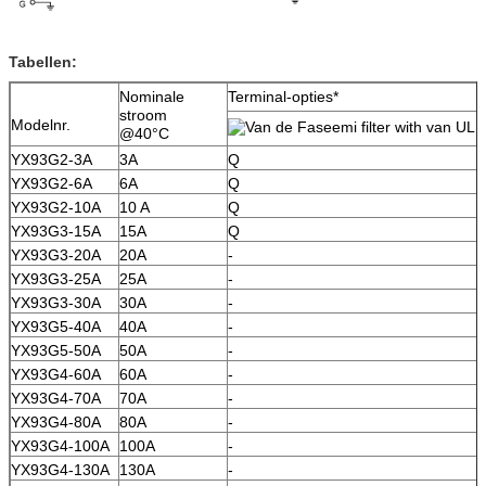
Tabellen:
Nominale
Terminal-opties*
stroom
Modelnr.
@40°C
YX93G2-3A
3A
Q
YX93G2-6A
6A
Q
YX93G2-10A
10 A
Q
YX93G3-15A
15A
Q
YX93G3-20A
20A
-
YX93G3-25A
25A
-
YX93G3-30A
30A
-
YX93G5-40A
40A
-
YX93G5-50A
50A
-
YX93G4-60A
60A
-
YX93G4-70A
70A
-
YX93G4-80A
80A
-
YX93G4-100A
100A
-
YX93G4-130A
130A
-