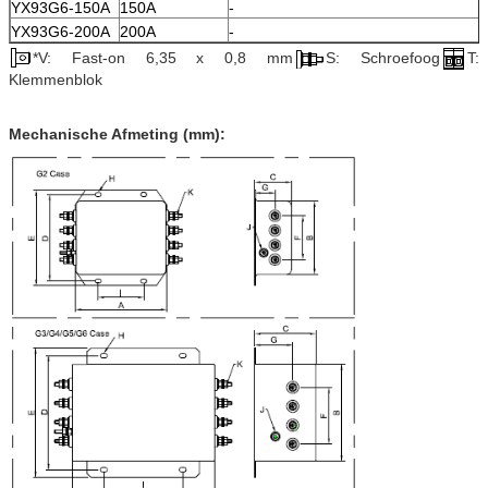
YX93G6-150A
150A
-
YX93G6-200A
200A
-
*V: Fast-on 6,35 x 0,8 mm
S: Schroefoog
T:
Klemmenblok
Mechanische Afmeting (mm):