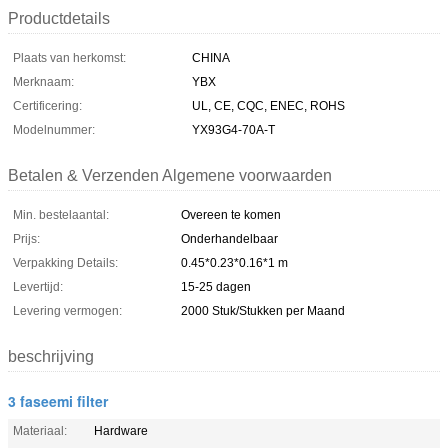
Productdetails
Plaats van herkomst:
CHINA
Merknaam:
YBX
Certificering:
UL, CE, CQC, ENEC, ROHS
Modelnummer:
YX93G4-70A-T
Betalen & Verzenden Algemene voorwaarden
Min. bestelaantal:
Overeen te komen
Prijs:
Onderhandelbaar
Verpakking Details:
0.45*0.23*0.16*1 m
Levertijd:
15-25 dagen
Levering vermogen:
2000 Stuk/Stukken per Maand
beschrijving
3 faseemi filter
Materiaal:
Hardware