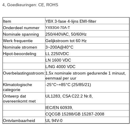
4, Goedkeuringen: CE, ROHS
Item
YBX 3-fase 4-lijns EMI-filter
Onderdeel nummer
YX93G4-70A-T
Nominale spanning
250/440VAC, 50/60Hz
Werk frequentie
Gelijkstroom tot 60 Hz
Nominale stromen
3~200A@40°C
Hipot-beoordeling
LL 2250VDC
LN 1600 VDC
L/NG 4000 VDC
Overbelastingsstroom:
1,5x nominale stroom gedurende 1 minuut,
eenmaal per uur
Klimatologische
-25°C~+85°C (25/85/21)
categorie
Ontwerp dat
UL1283, CSA C22.2 Nr.8,
overeenkomt met
IEC/EN 60939,
CQCGB 15288/GB 15287-2008
Ontvlambaarheid
UL 94V-0