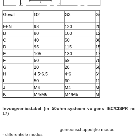
Geval
G2
G3
G4
G5
EEN
98
120
200
150
B
80
100
127
105
C
40
50
80
60
D
95
115
150
120
E
105
130
170
135
F
50
59
75
60
G
20
28
50
35
H
4.5*6.5
4*6
6*9
4*6
l
50
60
117
90
J
M4
M4
M6/M8
M4/M
K
M4/M6
M4/M6
M8/M10
M6/M
Invoegverliestabel (in 50ohm-systeem volgens IEC/CISPR nr.
17)
gemeenschappelijke modus -------------
- differentiële modus