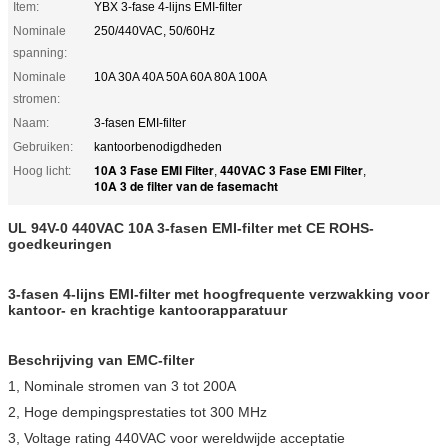
Item:
YBX 3-fase 4-lijns EMI-filter
Nominale
250/440VAC, 50/60Hz
spanning:
Nominale
10A 30A 40A 50A 60A 80A 100A
stromen:
Naam:
3-fasen EMI-filter
Gebruiken:
kantoorbenodigdheden
10A 3 Fase EMI Filter
440VAC 3 Fase EMI Filter
Hoog licht:
,
,
10A 3 de filter van de fasemacht
UL 94V-0 440VAC 10A 3-fasen EMI-filter met CE ROHS-
goedkeuringen
3-fasen 4-lijns EMI-filter met hoogfrequente verzwakking voor
kantoor- en krachtige kantoorapparatuur
Beschrijving van EMC-filter
1, Nominale stromen van 3 tot 200A
2, Hoge dempingsprestaties tot 300 MHz
3, Voltage rating 440VAC voor wereldwijde acceptatie