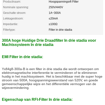
Productnaam:
Hoogspanningsrfi Filter
Nominale spanning:
250V/440V
Geschatte stroom:
1A~300A
Lekkagestroom:
≤20mA
Impedantie:
≤100Ω
Filtertype:
Filter in drie stadia
300A hoge Huidige Drie Draadfilter In drie stadia voor
Machtssysteem In drie stadia
EMI Filter in drie stadia:
Yx84g8-300a-B is een filter in drie stadia die wordt ontworpen om
elektromagnetische interferentie te verminderen of te elimineren
huidig in het machtssysteem. Het is beschikbaar met de super hoge
stroom van 500A, hoogspanningsweerstand van 520V, en goede
gemeenschappelijke wijze en het differentiële vermogen van de
wijzevermindering.
Eigenschap van RFI-Filter In drie stadia: