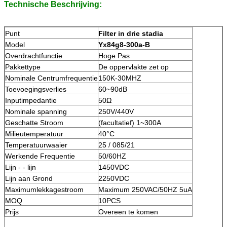
Technische Beschrijving:
Punt
Filter in drie stadia
Model
Yx84g8-300a-B
Overdrachtfunctie
Hoge Pas
Pakkettype
De oppervlakte zet op
Nominale Centrumfrequentie
150K-30MHZ
Toevoegingsverlies
60~90dB
Inputimpedantie
50Ω
Nominale spanning
250V/440V
Geschatte Stroom
(facultatief) 1~300A
Milieutemperatuur
40°C
Temperatuurwaaier
25 / 085/21
Werkende Frequentie
50/60HZ
Lijn - - lijn
1450VDC
Lijn aan Grond
2250VDC
Maximumlekkagestroom
Maximum 250VAC/50HZ 5uA
MOQ
10PCS
Prijs
Overeen te komen