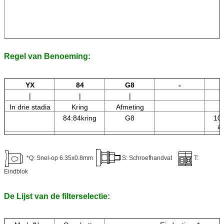
Regel van Benoeming:
YX
84
G8
-
|
|
|
In drie stadia
Kring
Afmeting
H
84:84kring
G8
10
a
20
a
30
*Q: Snel-op 6.35x0.8mm
S: Schroefhandvat
T:
a
Eindblok
De Lijst van de filterselectie: