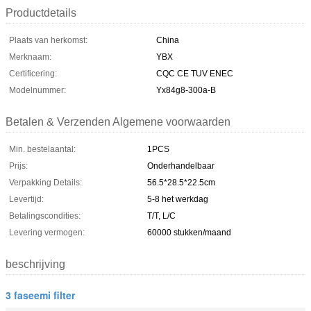
Productdetails
Plaats van herkomst:
China
Merknaam:
YBX
Certificering:
CQC CE TUV ENEC
Modelnummer:
Yx84g8-300a-B
Betalen & Verzenden Algemene voorwaarden
Min. bestelaantal:
1PCS
Prijs:
Onderhandelbaar
Verpakking Details:
56.5*28.5*22.5cm
Levertijd:
5-8 het werkdag
Betalingscondities:
T/T, L/C
Levering vermogen:
60000 stukken/maand
beschrijving
3 faseemi filter