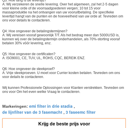
Q3: Hoe lang is de levertijd?
A: Wij verzekeren de snelle levering. Over het algemeen, zal het 2-5 dagen
voor kleine orde of de voorraadgoederen vergen; 10 tot 15 voor
massaproduktie na het ontvangen van uw vooruitbetaling. De specifieke
levertijd hangt van de punten en de hoeveelheid van uw orde af. Tevreden om
ons voor details te contacteren.
Q4: Hoe ongeveer de betalingstermijnen?
A: Wij vereisen vooraf gewoonlijk T/T. Als het bedrag meer dan 5000USD is,
kunnen wij over de betalingstermijn onderhandelen, als 70%-storting vooraf
betalen 30% vóór levering, enz.
Q5: Hoe ongeveer de certificaten?
A: ISO9001, CE, TUV, UL, ROHS, CQC, BEREIK ENZ.
Q6: Hoe ongeveer de steekproef?
A: Vrije steekproeven. U moet voor Currier kosten betalen. Tevreden om ons
voor details te contacteren.
Wij kunnen Professionele Oplossingen voor Klanten verstrekken. Tevreden om
ons voor Om het even welke Vraag te contacteren.
emi filter in drie stadia
Markeringen:
,
de lijnfilter van de 3 fasemacht
3 faseemc filter
,
Krijg de beste prijs voor