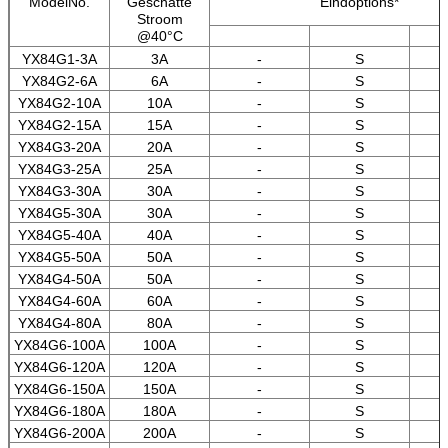
ModelNo.
Geschatte
Eindoptions*
Stroom
@40°C
YX84G1-3A
3A
-
S
YX84G2-6A
6A
-
S
YX84G2-10A
10A
-
S
YX84G2-15A
15A
-
S
YX84G3-20A
20A
-
S
YX84G3-25A
25A
-
S
YX84G3-30A
30A
-
S
YX84G5-30A
30A
-
S
YX84G5-40A
40A
-
S
YX84G5-50A
50A
-
S
YX84G4-50A
50A
-
S
YX84G4-60A
60A
-
S
YX84G4-80A
80A
-
S
YX84G6-100A
100A
-
S
YX84G6-120A
120A
-
S
YX84G6-150A
150A
-
S
YX84G6-180A
180A
-
S
YX84G6-200A
200A
-
S