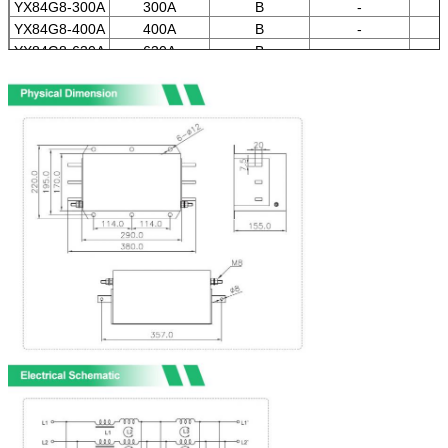
YX84G8-300A
300A
B
-
YX84G8-400A
400A
B
-
YX84G8-630A
630A
B
-
YX84G9-800A
800A
B
-
YX83G9-1000A
1000A
B
-
YX83G9-1200A
1200A
B
-